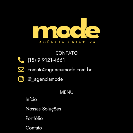
Adicione o texto do seu título aqui
CONTATO
(15) 9 9121-4661
contato@agenciamode.com.br
@_agenciamode
MENU
Início
Nossas Soluções
Portfólio
Contato